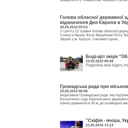
університету. Символічну червону стрічку 
Голова обласної державної а
відзначення Дня Європи в Укр
26.05.2010 05:53
У суботу 22 травня голова обласної держ
Союзу в Україні Жозе Мануелем Пінту Те
Україні у м. Херсон. З великої сцени, ...
Боді-арт акція "О
25.05.2010 09:49
Подробиці акції будуть пі
Громадська рада при міськом
25.05.2010 06:06
Ініціативою Громадської ради, яку підтр
Ботанічного саду Херсонського державно
панно довжиною в 30 м, де розміщено мал
"Скіфія - вчора, У
21.05.2010 13:14