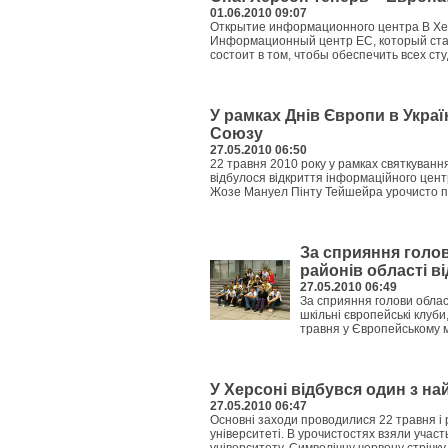
01.06.2010 09:07
Открытие информационного центра В Хер
Информационный центр ЕС, который стал
состоит в том, чтобы обеспечить всех ст
У рамках Днів Європи в Укра
Союзу
27.05.2010 06:50
22 травня 2010 року у рамках святкування
відбулося відкриття інформаційного цен
Жозе Мануел Пінту Тейшейра урочисто пер
За сприяння голов
районів області в
27.05.2010 06:49
За сприяння голови обласн
шкільні європейські клуби
травня у Європейському мі
У Херсоні відбувся один з на
27.05.2010 06:47
Основні заходи проводилися 22 травня і
університеті. В урочистостях взяли учас