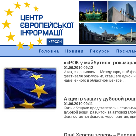
Головна
Новини
Ресурси
Посила
«кРОК у майбутнє»: рок-мар
01.06.2010 09:12
Итак, свершилось: ІІІ Международный фе
фестиваля рок-музыки, ставшего одной и
намеченного в областном центре ...
Акция в защиту дубовой рощ
01.06.2010 09:11
Как и обещали представители нескольки
дубовой рощи, разбитой за автовокзалом 
факт остается фактом: мероприятие, при
Опа! Херсон теперь – Европа