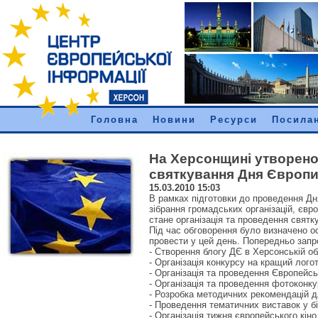
Головна
Новини
Ресурси
Посила
На Херсонщині утворено
святкування Дня Європ
15.03.2010 15:03
В рамках підготовки до проведення Дня
зібрання громадських організацій, євро
стане організація та проведення святк
Під час обговорення було визначено ос
провести у цей день. Попередньо запр
- Створення блогу ДЄ в Херсонській об
- Організація конкурсу на кращий лого
- Організація та проведення Європейсь
- Організація та проведення фотоконк
- Розробка методичних рекомендацій 
- Проведення тематичних виставок у бі
- Організація тижня європейського кіно