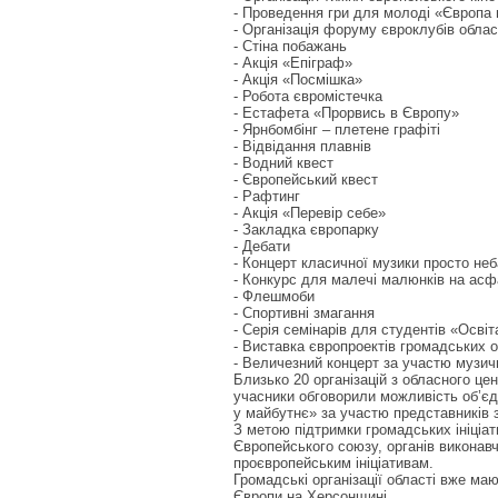
- Проведення гри для молоді «Європа
- Організація форуму євроклубів облас
- Стіна побажань
- Акція «Епіграф»
- Акція «Посмішка»
- Робота євромістечка
- Естафета «Прорвись в Європу»
- Ярнбомбінг – плетене графіті
- Відвідання плавнів
- Водний квест
- Європейський квест
- Рафтинг
- Акція «Перевір себе»
- Закладка європарку
- Дебати
- Концерт класичної музики просто неб
- Конкурс для малечі малюнків на асф
- Флешмоби
- Спортивні змагання
- Серія семінарів для студентів «Освіт
- Виставка європроектів громадських о
- Величезний концерт за участю музич
Близько 20 організацій з обласного цен
учасники обговорили можливість об’є
у майбутнє» за участю представників з
З метою підтримки громадських ініціа
Європейського союзу, органів виконав
проєвропейським ініціативам.
Громадські організації області вже ма
Європи на Херсонщині.