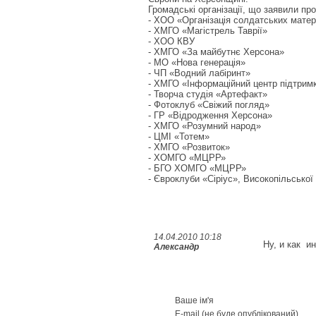
Громадські організації, що заявили про 
- ХОО «Організація солдатських матер
- ХМГО «Магістрель Таврії»
- ХОО КВУ
- ХМГО «За майбутнє Херсона»
- МО «Нова генерація»
- ЧП «Водний лабіринт»
- ХМГО «Інформаційний центр підтримк
- Творча студія «Артефакт»
- Фотоклуб «Свіжий погляд»
- ГР «Відродження Херсона»
- ХМГО «Розумний народ»
- ЦМІ «Тотем»
- ХМГО «Розвиток»
- ХОМГО «МЦРР»
- БГО ХОМГО «МЦРР»
- Євроклуби «Сіріус», Високопільської
14.04.2010 10:18
Ну, и как и
Александр
Ваше ім'я
E-mail (не буде опублікований)